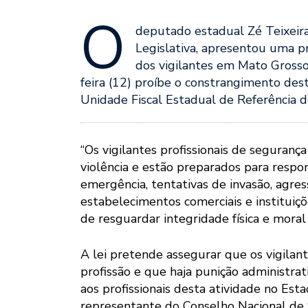
O
deputado estadual Zé Teixeira
Legislativa, apresentou uma pr
dos vigilantes em Mato Grosso 
feira (12) proíbe o constrangimento de
Unidade Fiscal Estadual de Referência
“Os vigilantes profissionais de seguran
violência e estão preparados para respon
emergência, tentativas de invasão, agre
estabelecimentos comerciais e instituiçõ
de resguardar integridade física e moral d
A lei pretende assegurar que os vigilant
profissão e que haja punição administr
aos profissionais desta atividade no Est
representante do Conselho Nacional de