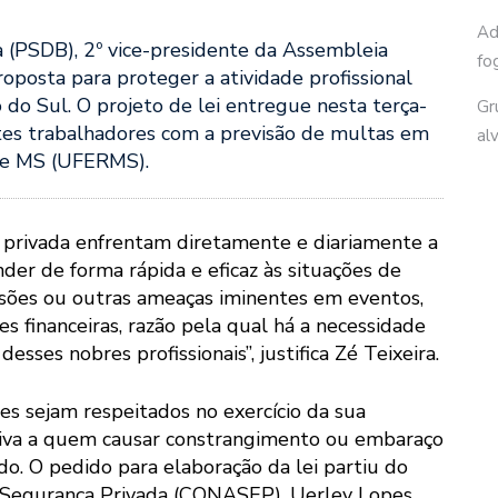
Ad
 (PSDB), 2º vice-presidente da Assembleia
fo
oposta para proteger a atividade profissional
do Sul. O projeto de lei entregue nesta terça-
Gr
stes trabalhadores com a previsão de multas em
al
 de MS (UFERMS).
ça privada enfrentam diretamente e diariamente a
der de forma rápida e eficaz às situações de
ssões ou outras ameaças iminentes em eventos,
es financeiras, razão pela qual há a necessidade
esses nobres profissionais”, justifica Zé Teixeira.
es sejam respeitados no exercício da sua
ativa a quem causar constrangimento ou embaraço
ado. O pedido para elaboração da lei partiu do
 Segurança Privada (CONASEP), Uerley Lopes