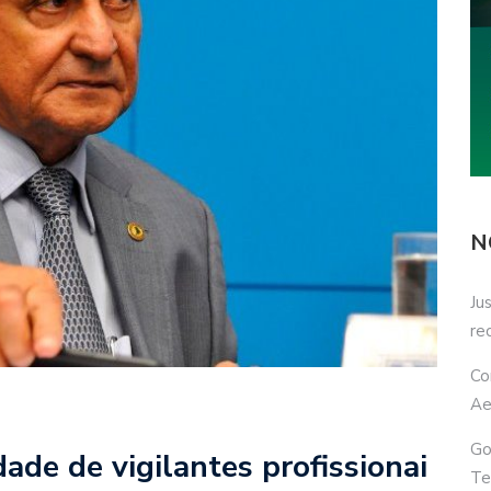
N
Ju
re
Co
Ae
Go
dade de vigilantes profissionai
Te