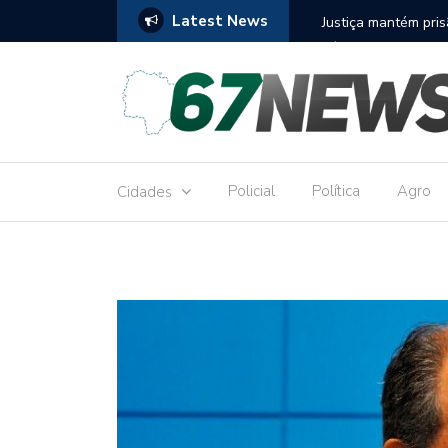
Latest News
to réu por receber Pix de editora que desviou
Construção do term
9,8 milhões
Policial
Política
Agro
Cidades