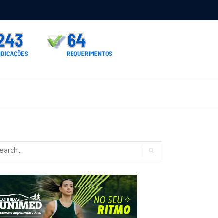
rno homologa asfalto para Itaporã e Zé Teixeira cobra pavimentação
rados