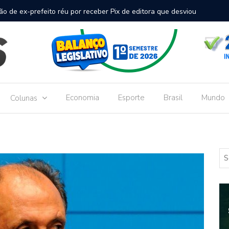
inal de passageiros no Aeroporto de Dourados vai custar R$
Gove
Dou
Economia
Esporte
Brasil
Mundo
Colunas