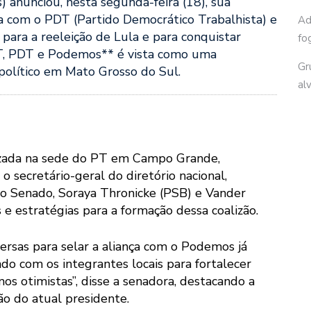
 anunciou, nesta segunda-feira (18), sua
a com o PDT (Partido Democrático Trabalhista) e
Ad
ara a reeleição de Lula e para conquistar
fo
PT, PDT e Podemos** é vista como uma
Gr
 político em Mato Grosso do Sul.
al
izada na sede do PT em Campo Grande,
o secretário-geral do diretório nacional,
ao Senado, Soraya Thronicke (PSB) e Vander
e estratégias para a formação dessa coalizão.
rsas para selar a aliança com o Podemos já
o com os integrantes locais para fortalecer
mos otimistas”, disse a senadora, destacando a
ção do atual presidente.