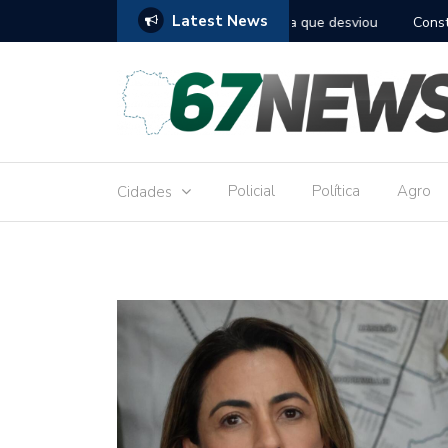
Latest News
to réu por receber Pix de editora que desviou
Construção do term
9,8 milhões
Policial
Política
Agro
Cidades