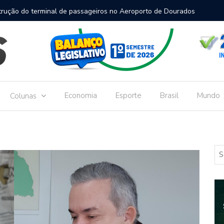
inal de passageiros no Aeroporto de Dourados vai custar R$
Gove
Dou
Economia
Esporte
Brasil
Mundo
Colunas