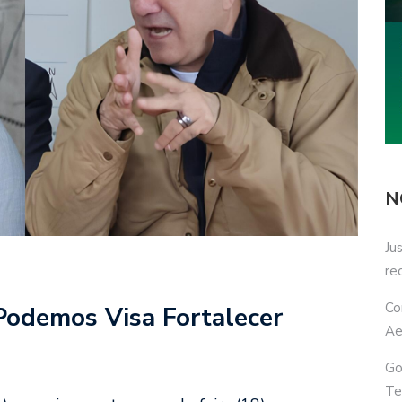
N
Ju
re
Co
Podemos Visa Fortalecer
Ae
Go
Te