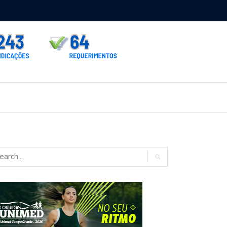
rno homologa asfalto para Itaporã e Zé Teixeira cobra pavimentação
rados