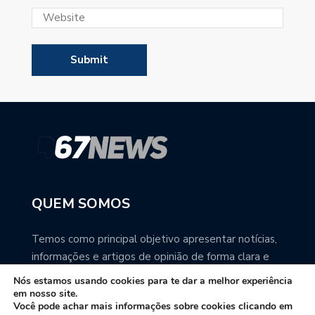
QUEM SOMOS
Temos como principal objetivo apresentar notícias,
informações e artigos de opinião de forma clara e
precisa. Você pode ter a total certeza que o
Nós estamos usando cookies para te dar a melhor experiência
67NEWS é uma excelente fonte de informação
em nosso site.
Você pode achar mais informações sobre cookies clicando em
sobre Mato Grosso do Sul.