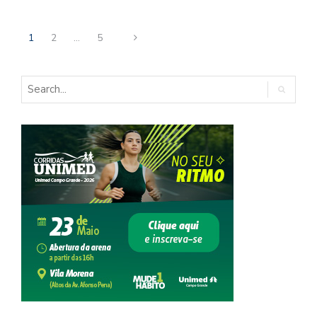
1
2
…
5