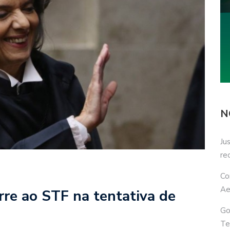
N
Ju
re
Co
Ae
rre ao STF na tentativa de
Go
Te