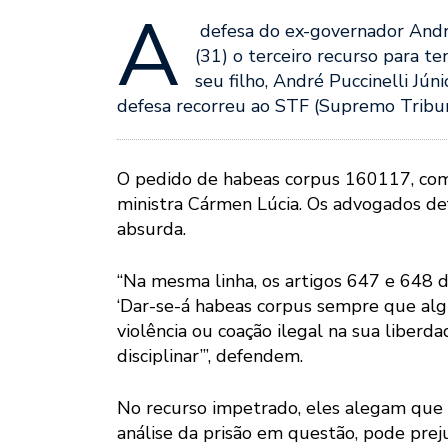
A
defesa do ex-governador André
(31) o terceiro recurso para te
seu filho, André Puccinelli Jún
defesa recorreu ao STF (Supremo Tribun
O pedido de habeas corpus 160117, com 
ministra Cármen Lúcia. Os advogados de
absurda.
“Na mesma linha, os artigos 647 e 648
‘Dar-se-á habeas corpus sempre que algu
violência ou coação ilegal na sua liberdad
disciplinar’”, defendem.
No recurso impetrado, eles alegam que 
análise da prisão em questão, pode preju