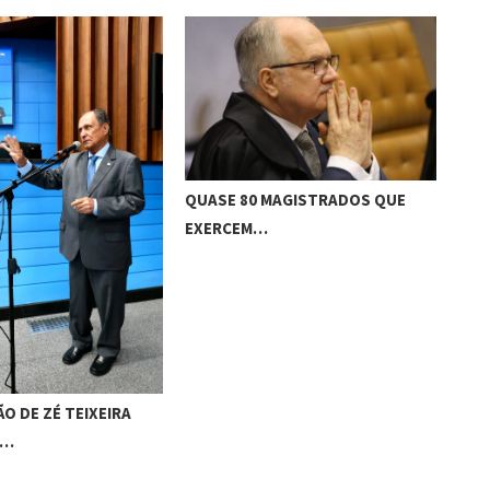
QUASE 80 MAGISTRADOS QUE
DEP
EXERCEM…
CO
O DE ZÉ TEIXEIRA
A…