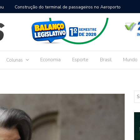
inal de passageiros no Aeroporto de Dourados vai custar R$
Gove
Dou
Economia
Esporte
Brasil
Mundo
Colunas