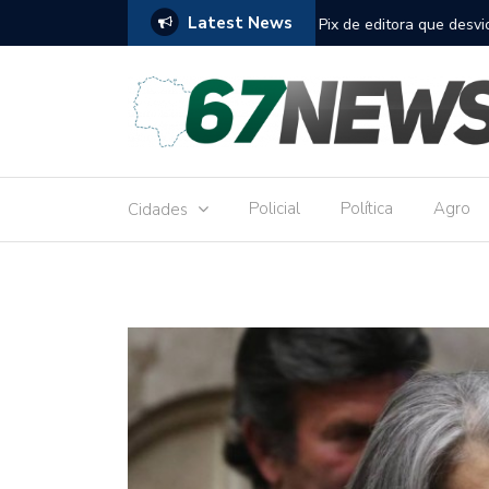
Latest News
to réu por receber Pix de editora que desviou
Construção do term
9,8 milhões
Policial
Política
Agro
Cidades