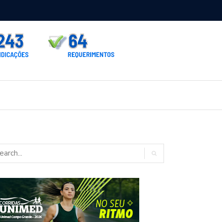
rno homologa asfalto para Itaporã e Zé Teixeira cobra pavimentação
rados