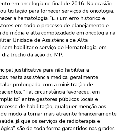
nto em oncologia no final de 2016. Na ocasião,
 licitação para fornecer serviços de oncologia,
ecer a hematologia. “(…) um erro histórico e
gestores em todo o processo de planejamento e
ia de média e alta complexidade em oncologia na
litar Unidade de Assistência de Alta
em habilitar o serviço de Hematologia, em
 diz trecho da ação do MP.
ipal justificativa para não habilitar a
idas nesta assistência médica, geralmente
talar prolongada, com a ministração de
cientes. “Tal circunstância favoreceu, em
plícito” entre gestores públicos locais e
processo de habilitação, qualquer menção aos
, de modo a tornar mais atraente financeiramente
aúde, já que os serviços de radioterapia e
ológica”, são de toda forma garantidos nas grades