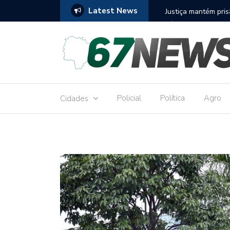
Latest News
to réu por receber Pix de editora que desviou
Construção do term
9,8 milhões
Policial
Política
Agro
Cidades