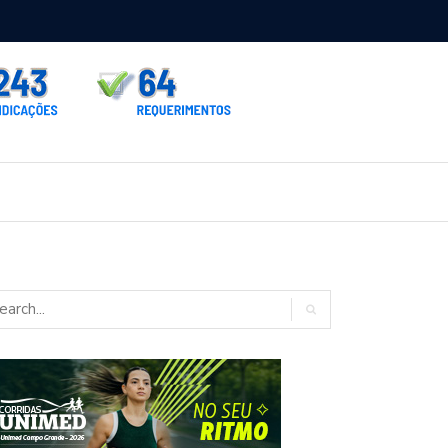
rno homologa asfalto para Itaporã e Zé Teixeira cobra pavimentação
rados