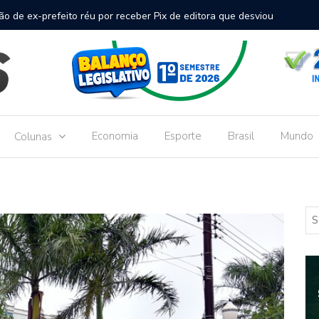
inal de passageiros no Aeroporto de Dourados vai custar R$
Gove
Dou
Economia
Esporte
Brasil
Mundo
Colunas