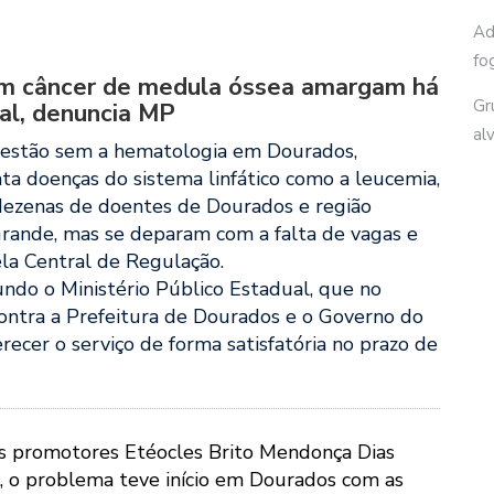
Ad
fo
m câncer de medula óssea amargam há
Gr
tal, denuncia MP
al
 estão sem a hematologia em Dourados,
ata doenças do sistema linfático como a leucemia,
 dezenas de doentes de Dourados e região
ande, mas se deparam com a falta de vagas e
la Central de Regulação.
undo o Ministério Público Estadual, que no
 contra a Prefeitura de Dourados e o Governo do
ecer o serviço de forma satisfatória no prazo de
os promotores Etéocles Brito Mendonça Dias
l, o problema teve início em Dourados com as