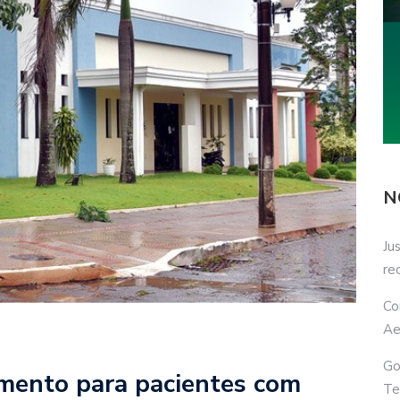
N
Ju
re
Co
Ae
Go
mento para pacientes com
Te