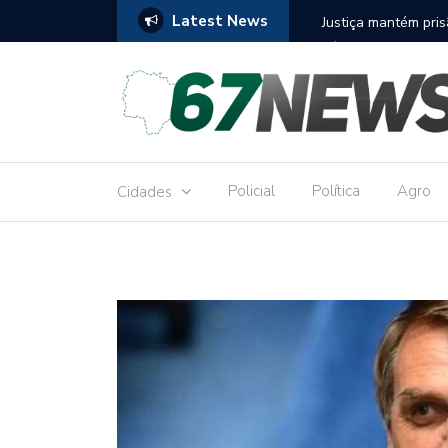
Latest News
to réu por receber Pix de editora que desviou
Construção do term
9,8 milhões
Policial
Política
Agro
Cidades