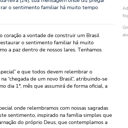
da-feira (24), sua mensagem onde diz pregar
rar o sentimento familiar há muito tempo
Ad
fo
Gr
al
coração a vontade de construir um Brasil
estaurar o sentimento familiar há muito
mo a paz dentro de nossos lares. Tenhamos
special” e que todos devem relembrar o
a na “chegada de um novo Brasil”, atribuindo-se
mo dia 1°, mês que assumirá de forma oficial, a
pecial onde relembramos com nossas sagradas
ste sentimento, inspirado na família simples que
arnação do próprio Deus, que contemplamos a