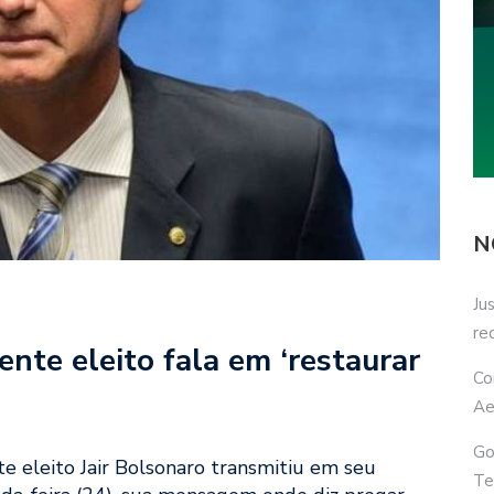
N
Ju
re
ente eleito fala em ‘restaurar
Co
Ae
Go
te eleito Jair Bolsonaro transmitiu em seu
Te