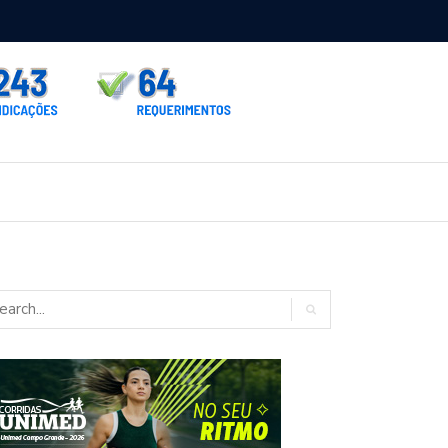
rno homologa asfalto para Itaporã e Zé Teixeira cobra pavimentação
rados