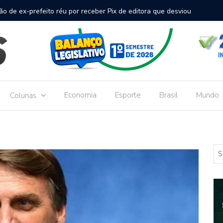
inal de passageiros no Aeroporto de Dourados vai custar R$
Gove
Dou
Economia
Esporte
Brasil
Mundo
Colunas