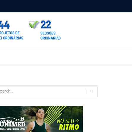
 amplia novo sistema processual para varas cíveis e quer concluir
antação até outubro