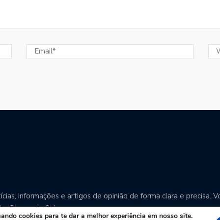
cias, informações e artigos de opinião de forma clara e precisa
o Grosso do Sul.
ndo cookies para te dar a melhor experiência em nosso site.