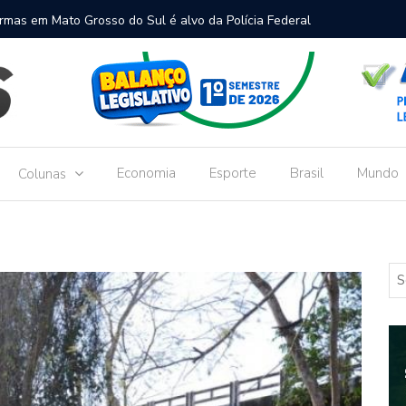
ulância, caminhonete e caminhão deixa 2 mortos na MS-156
TJMS
impl
Economia
Esporte
Brasil
Mundo
Colunas