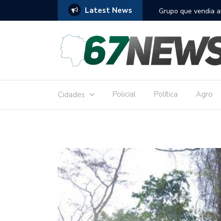
Latest News
osso do Sul é alvo da Polícia Federal
Acidente entre amb
Policial
Política
Agro
Cidades