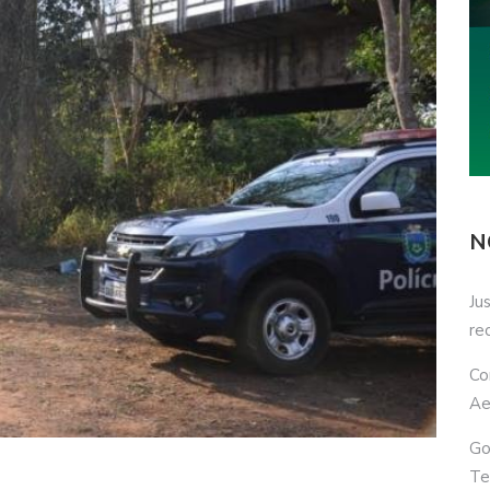
N
Ju
re
Co
Ae
Go
Te