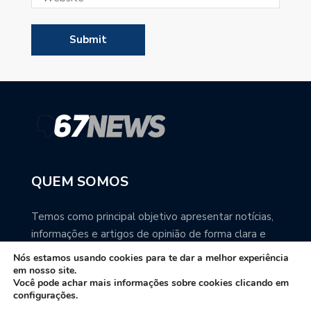
QUEM SOMOS
Temos como principal objetivo apresentar notícias,
informações e artigos de opinião de forma clara e
precisa. Você pode ter a total certeza que o
Nós estamos usando cookies para te dar a melhor experiência
67NEWS é uma excelente fonte de informação
em nosso site.
Você pode achar mais informações sobre cookies clicando em
sobre Mato Grosso do Sul.
configurações.