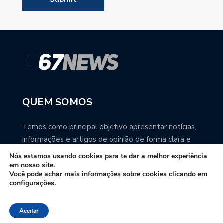
QUEM SOMOS
Temos como principal objetivo apresentar notícias,
informações e artigos de opinião de forma clara e
precisa. Você pode ter a total certeza que o
Nós estamos usando cookies para te dar a melhor experiência
67NEWS é uma excelente fonte de informação
em nosso site.
Você pode achar mais informações sobre cookies clicando em
sobre Mato Grosso do Sul.
configurações.
Contato: redacao67news@gmail.com
Aceitar