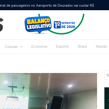
inal de passageiros no Aeroporto de Dourados vai custar R$
Gove
Dou
Economia
Esporte
Brasil
Mundo
Colunas