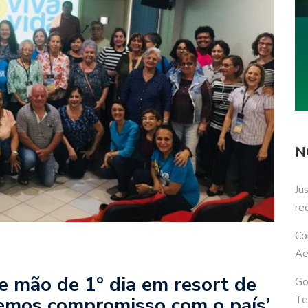
N
Ju
re
Co
Ae
e mão de 1° dia em resort de
Go
emos compromisso com o país’
Te