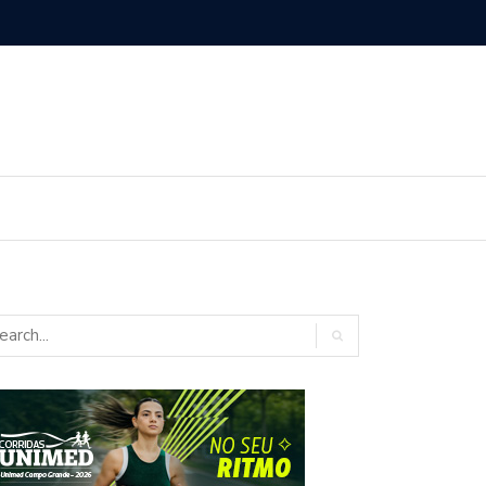
rno homologa asfalto para Itaporã e Zé Teixeira cobra pavimentação
rados