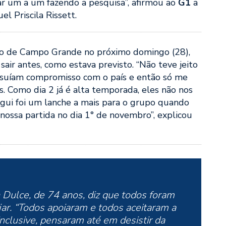
gar um a um fazendo a pesquisa”, afirmou ao
G1
a
l Priscila Rissett.
irão de Campo Grande no próximo domingo (28),
air antes, como estava previsto. “Não teve jeito
ssuíam compromisso com o país e então só me
as. Como dia 2 já é alta temporada, eles não nos
egui foi um lanche a mais para o grupo quando
ossa partida no dia 1° de novembro”, explicou
 Dulce, de 74 anos, diz que todos foram
ar. “Todos apoiaram e todos aceitaram a
nclusive, pensaram até em desistir da