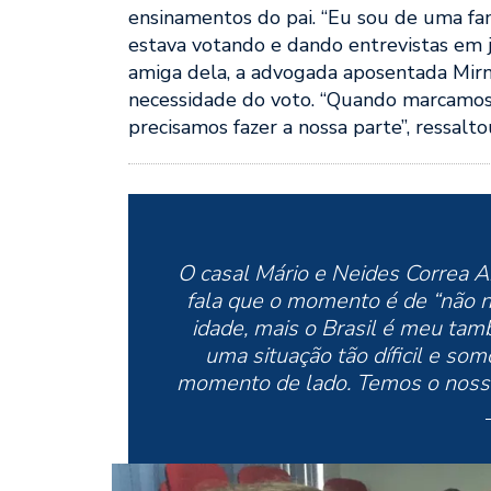
ensinamentos do pai. “Eu sou de uma famí
estava votando e dando entrevistas em 
amiga dela, a advogada aposentada Mirn
necessidade do voto. “Quando marcamos
precisamos fazer a nossa parte”, ressalto
O casal Mário e Neides Correa A
fala que o momento é de “não n
idade, mais o Brasil é meu tam
uma situação tão díficil e so
momento de lado. Temos o nosso