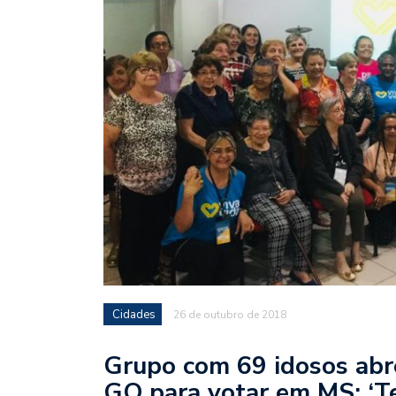
Cidades
26 de outubro de 2018
Grupo com 69 idosos abr
GO para votar em MS: ‘T