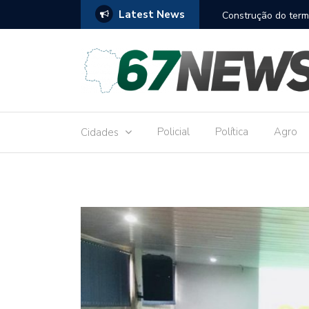
Latest News
to réu por receber Pix de editora que desviou
Construção do term
9,8 milhões
Policial
Política
Agro
Cidades