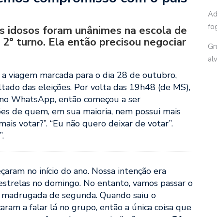
Ad
fo
s idosos foram unânimes na escola de
 2° turno. Ela então precisou negociar
Gr
al
 a viagem marcada para o dia 28 de outubro,
ado das eleições. Por volta das 19h48 (de MS),
po, no WhatsApp, então começou a ser
s de quem, em sua maioria, nem possui mais
mais votar?”. “Eu não quero deixar de votar”.
.
aram no início do ano. Nossa intenção era
strelas no domingo. No entanto, vamos passar o
da madrugada de segunda. Quando saiu o
ram a falar lá no grupo, então a única coisa que