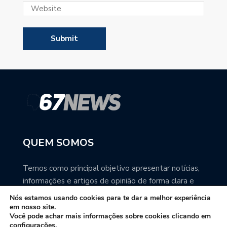
QUEM SOMOS
Temos como principal objetivo apresentar notícias,
informações e artigos de opinião de forma clara e
precisa. Você pode ter a total certeza que o
Nós estamos usando cookies para te dar a melhor experiência
67NEWS é uma excelente fonte de informação
em nosso site.
Você pode achar mais informações sobre cookies clicando em
sobre Mato Grosso do Sul.
configurações.