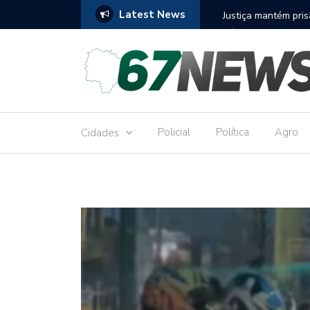
Latest News
to réu por receber Pix de editora que desviou
Construção do term
9,8 milhões
Policial
Política
Agro
Cidades