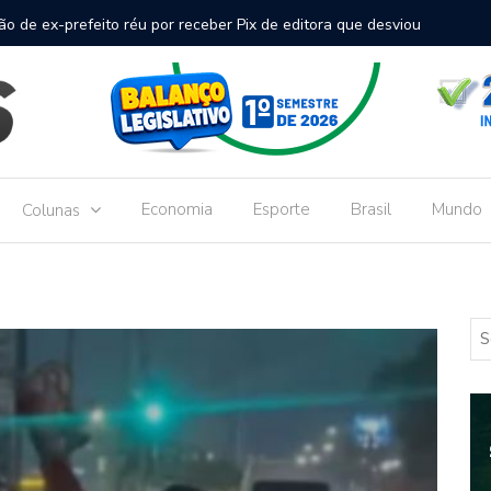
inal de passageiros no Aeroporto de Dourados vai custar R$
Gove
Dou
Economia
Esporte
Brasil
Mundo
Colunas