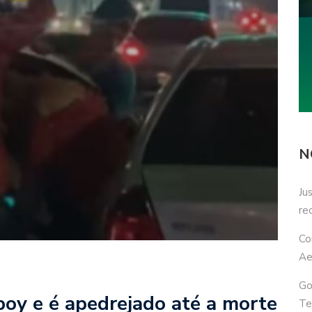
N
Ju
re
Co
Ae
Go
oy e é apedrejado até a morte
Te