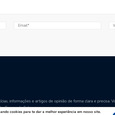
cias, informações e artigos de opinião de forma clara e precisa
o Grosso do Sul.
ndo cookies para te dar a melhor experiência em nosso site.