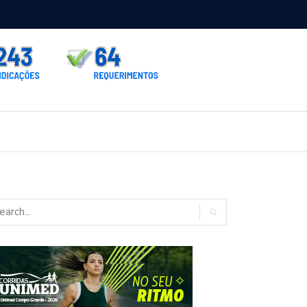
rno homologa asfalto para Itaporã e Zé Teixeira cobra pavimentação
rados