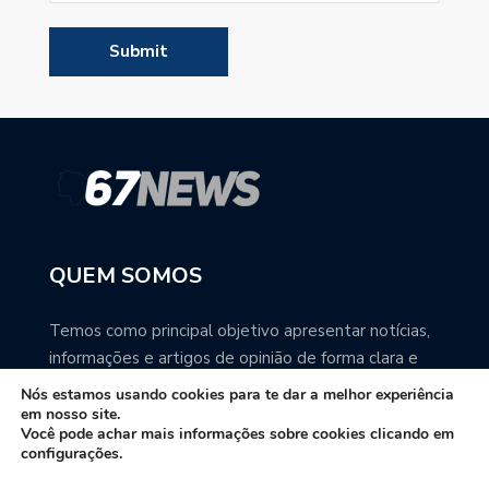
QUEM SOMOS
Temos como principal objetivo apresentar notícias,
informações e artigos de opinião de forma clara e
precisa. Você pode ter a total certeza que o
Nós estamos usando cookies para te dar a melhor experiência
67NEWS é uma excelente fonte de informação
em nosso site.
Você pode achar mais informações sobre cookies clicando em
sobre Mato Grosso do Sul.
configurações.