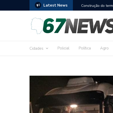
Latest News
to réu por receber Pix de editora que desviou
Construção do term
9,8 milhões
Policial
Política
Agro
Cidades