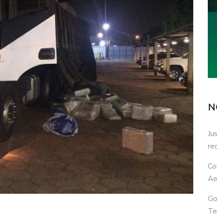
N
Ju
re
Co
Ae
Go
Te