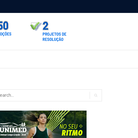
rno homologa asfalto para Itaporã e Zé Teixeira cobra pavimentação
rados