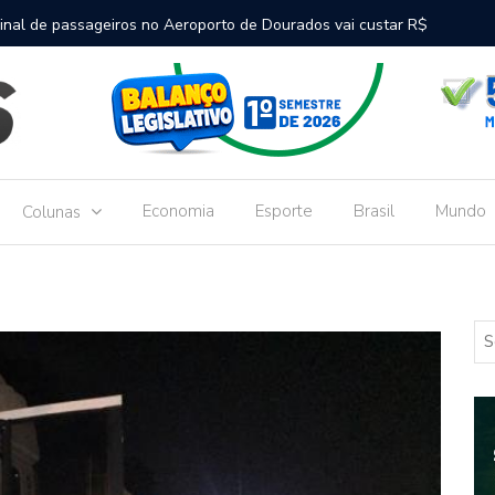
inal de passageiros no Aeroporto de Dourados vai custar R$
Gove
Dou
Economia
Esporte
Brasil
Mundo
Colunas