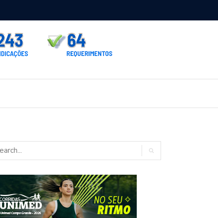
rno homologa asfalto para Itaporã e Zé Teixeira cobra pavimentação
rados