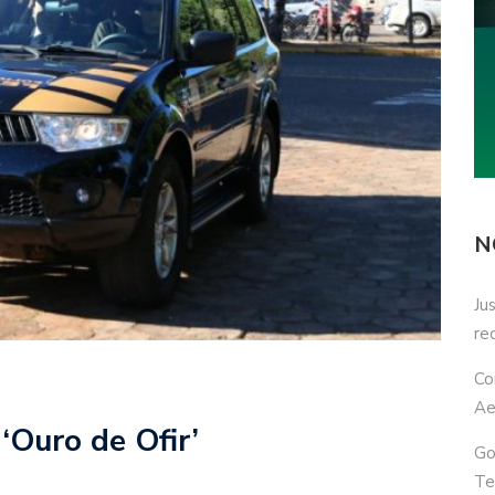
N
Ju
re
Co
Ae
‘Ouro de Ofir’
Go
Te