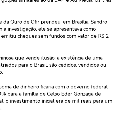
 golpes similares ao da SAP e Au Metal. Os três
e da Ouro de Ofir prendeu, em Brasília, Sandro
 a investigação, ele se apresentava como
e emitiu cheques sem fundos com valor de R$ 2
minosa que vende ilusão: a existência de uma
triados para o Brasil, são cedidos, vendidos ou
o.
soma de dinheiro ficaria com o governo federal,
% para a família de Celso Eder Gonzaga de
 o investimento inicial era de mil reais para um
.