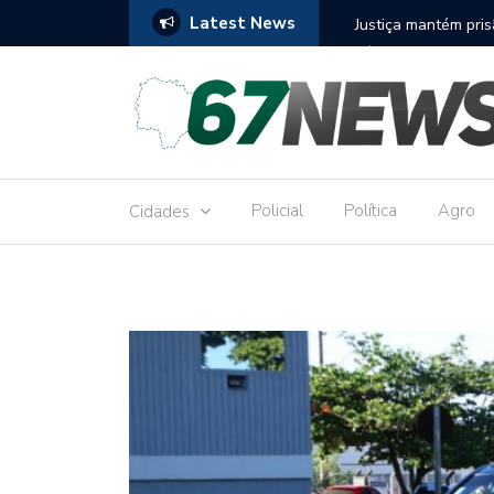
Latest News
to réu por receber Pix de editora que desviou
Construção do term
9,8 milhões
Policial
Política
Agro
Cidades