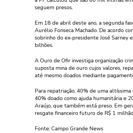
a PF calculou que são 60 mil vítimas em
seguem presos.
Em 18 de abril deste ano, a segunda fas
Aurélio Fonseca Machado. De acordo com
sobrinho do ex-presidente José Sarney 
bilhões.
A Ouro de Ofir investiga organização cri
suposta mina de ouro cujos valores, repa
até mesmo doados mediante pagament
Para repatriação, 40% de uma altíssima 
40% doado como ajuda humanitária e 20
Araújo, que também está preso. Em geral,
resgate financeiro futuro de R$ 1 milhão
Fonte: Campo Grande News