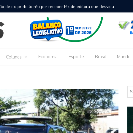
inal de passageiros no Aeroporto de Dourados vai custar R$
Gove
Dou
Economia
Esporte
Brasil
Mundo
Colunas