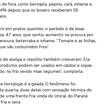
de fora, como berinjela, pepino, cará, inhame e
e 14% depois que os boxers receberam 50
ano.
m em pratos quentes, o período é de boas
za, 47 anos, que sentiu aumento na procura por
cenoura, beterraba e inhame. “Tomate e as folhas,
ue são consumidos frios”.
das de acelga e repolho também cresceram. Ela
 produtos podem ser usados em caldos e sopas.
, no frio vendo mais legumes”, completa.
e hortaliças é a geada. O fenômeno foi
ta quarta, duas delas com sensação térmica de
de uma frente fria vinda do litoral do Paraná
ria e seca.