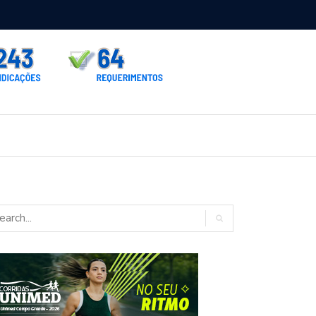
verno homologa asfalto para Itaporã e Zé Teixeira cobra pavimentaç
urados