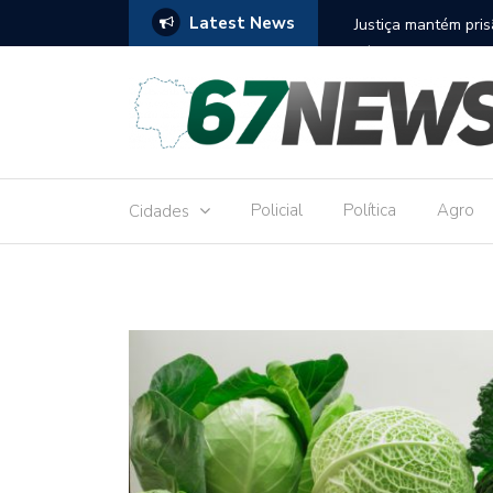
Latest News
eito réu por receber Pix de editora que desviou
Construção do te
9,8 milhões
Policial
Política
Agro
Cidades