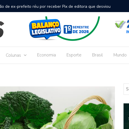
rminal de passageiros no Aeroporto de Dourados vai custar R$
Go
Do
Economia
Esporte
Brasil
Mundo
Colunas