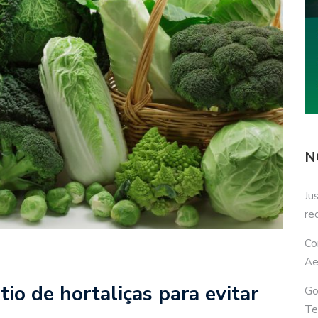
N
Ju
re
Co
Ae
io de hortaliças para evitar
Go
Te