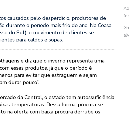
Ad
fo
ízos causados pelo desperdício, produtores de
o durante o período mais frio do ano. Na Ceasa
Gr
so do Sul), o movimento de clientes se
al
entes para caldos e sopas.
olhagens e diz que o inverno representa uma
com esses produtos, já que o período é
r menos para evitar que estraguem e sejam
mam durar pouco”.
rcado da Central, o estado tem autossuficiência
aixas temperaturas. Dessa forma, procura-se
o na oferta com baixa procura derrube os