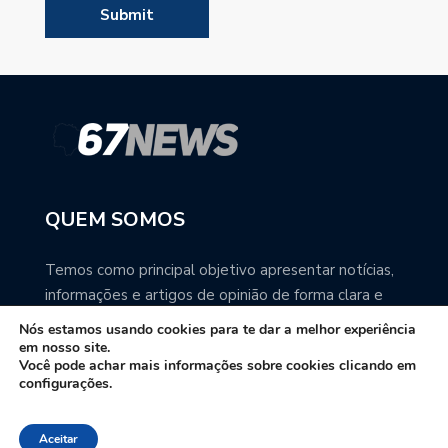
QUEM SOMOS
Temos como principal objetivo apresentar notícias,
informações e artigos de opinião de forma clara e
precisa. Você pode ter a total certeza que o
Nós estamos usando cookies para te dar a melhor experiência
67NEWS é uma excelente fonte de informação
em nosso site.
Você pode achar mais informações sobre cookies clicando em
sobre Mato Grosso do Sul.
configurações.
Contato: redacao67news@gmail.com
Aceitar