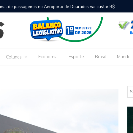
inal de passageiros no Aeroporto de Dourados vai custar R$
Gove
Dou
Economia
Esporte
Brasil
Mundo
Colunas