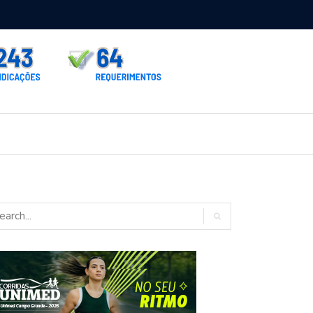
rno homologa asfalto para Itaporã e Zé Teixeira cobra pavimentação
rados