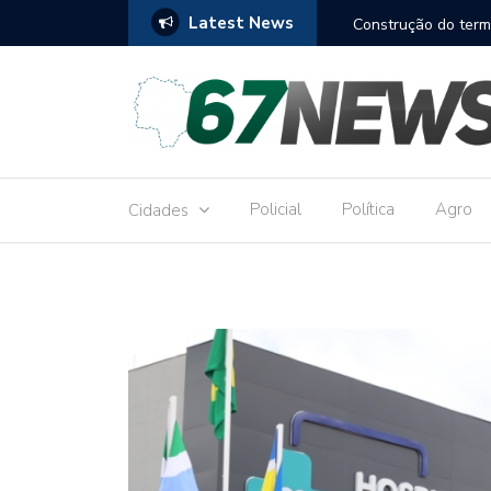
Latest News
to réu por receber Pix de editora que desviou
Construção do term
9,8 milhões
Policial
Política
Agro
Cidades