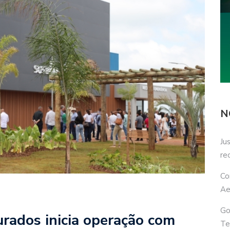
N
Ju
re
Co
Ae
Go
rados inicia operação com
Te