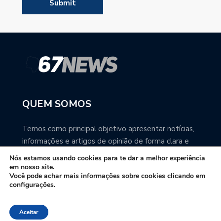
QUEM SOMOS
Temos como principal objetivo apresentar notícias,
informações e artigos de opinião de forma clara e
precisa. Você pode ter a total certeza que o
Nós estamos usando cookies para te dar a melhor experiência
67NEWS é uma excelente fonte de informação
em nosso site.
Você pode achar mais informações sobre cookies clicando em
sobre Mato Grosso do Sul.
configurações.
Contato: redacao67news@gmail.com
Aceitar