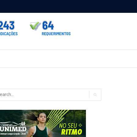
rno homologa asfalto para Itaporã e Zé Teixeira cobra pavimentação
rados