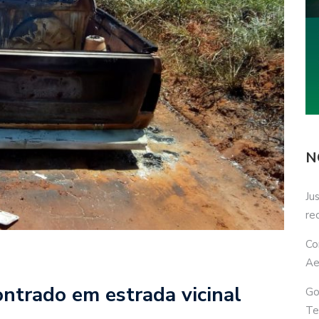
N
Ju
re
Co
Ae
ontrado em estrada vicinal
Go
Te