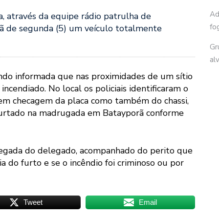
Ad
, através da equipe rádio patrulha de
fo
ã de segunda (5) um veículo totalmente
Gr
al
sendo informada que nas proximidades de um sítio
ncendiado. No local os policiais identificaram o
 em checagem da placa como também do chassi,
o furtado na madrugada em Batayporã conforme
 chegada do delegado, acompanhado do perito que
ia do furto e se o incêndio foi criminoso ou por
Tweet
Email