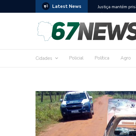
Latest News
to réu por receber Pix de editora que desviou
Construção do term
9,8 milhões
Policial
Política
Agro
Cidades