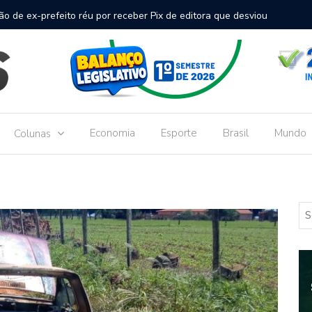
inal de passageiros no Aeroporto de Dourados vai custar R$
Gove
Dou
Economia
Esporte
Brasil
Mundo
Colunas